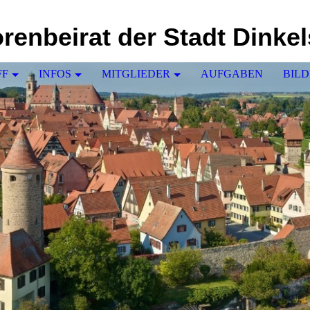
renbeirat der Stadt Dinke
FF
INFOS
MITGLIEDER
AUFGABEN
BILD