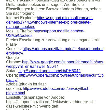
track, Tracking-Protection-List) bzw. das Speichern von
Drittanbietercookies untersagen. Wie Sie die
Einstellungen in Ihrem Browser ändern können, sehen
Sie nachfolgend:
Internet Explorer:
https://support.microsoft.com/de-
de/help/17442/windows-internet-explorer-delete-
manage-cookies
Mozilla Firefox:
http://support.mozilla.com/en-
US/kb/Cookies
Firefox Erweiterung zur Verwaltung des Umgangs mit
Flash-
Cookies:
https://addons.mozilla.org/de/firefox/addon/bett
erprivacy/
Google
Chrome:
http://www.google.com/support/chrome/bin/ans
wer.py?hl=en&answer=95647
Safari:
http://support.apple.com/kb/PH5042
Opera:
http://www.opera.com/browser/tutorials/security/p
rivacy/
Adobe (plug-in for flash
cookies):
http://www.adobe.com/de/privacy/flash-
player.html
Einstellungsmanager von Adobe:
https://support.mozilla.org/de/kb/wie-verhindere-ich-
dass-websites-mich-verfolgen